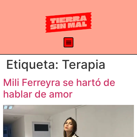
Etiqueta:
Terapia
Mili Ferreyra se hartó de
hablar de amor