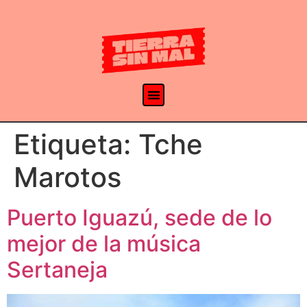
Etiqueta:
Tche
Marotos
Puerto Iguazú, sede de lo
mejor de la música
Sertaneja