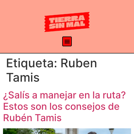
Etiqueta:
Ruben
Tamis
¿Salís a manejar en la ruta?
Estos son los consejos de
Rubén Tamis