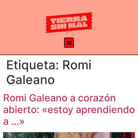
Etiqueta:
Romi
Galeano
Romi Galeano a corazón
abierto: «estoy aprendiendo
a …»