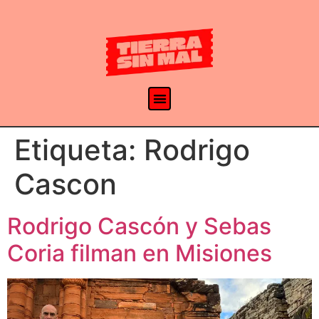
Etiqueta:
Rodrigo
Cascon
Rodrigo Cascón y Sebas
Coria filman en Misiones