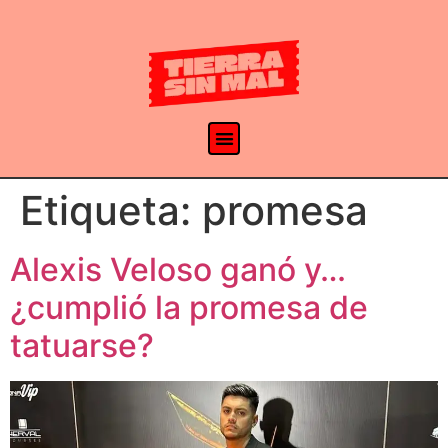
Etiqueta:
promesa
Alexis Veloso ganó y…
¿cumplió la promesa de
tatuarse?