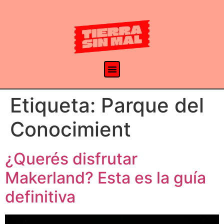
Etiqueta:
Parque del
Conocimient
¿Querés disfrutar
Makerland? Esta es la guía
definitiva