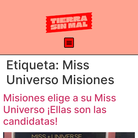
Etiqueta:
Miss
Universo Misiones
Misiones elige a su Miss
Universo ¡Ellas son las
candidatas!