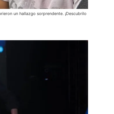
brieron un hallazgo sorprendente. ¡Descubrilo