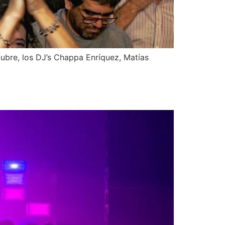
ctubre, los DJ’s Chappa Enríquez, Matías