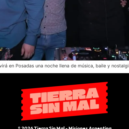
irá en Posadas una noche llena de música, baile y nostalgi
® 2026 Tierra Sin Mal - Misiones Argentina