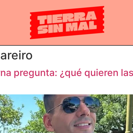
areiro
erna pregunta: ¿qué quieren la