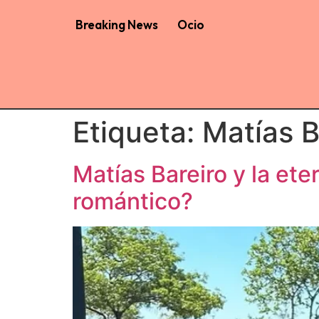
Breaking News
Ocio
Etiqueta:
Matías B
Matías Bareiro y la et
romántico?