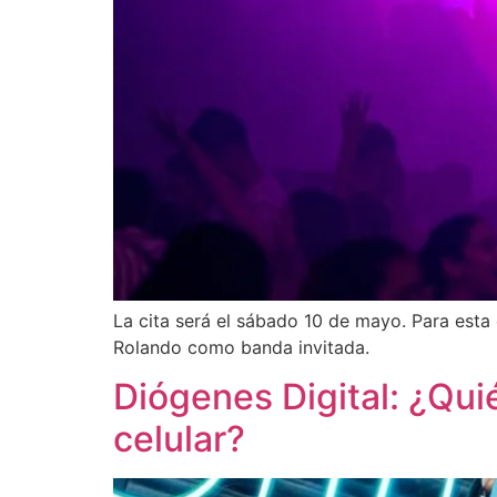
La cita será el sábado 10 de mayo. Para esta
Rolando como banda invitada.
Diógenes Digital: ¿Qui
celular?