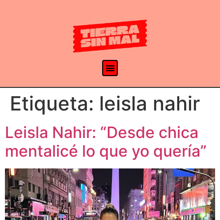
Etiqueta:
leisla nahir
Leisla Nahir: “Desde chica
mentalicé lo que yo quería”