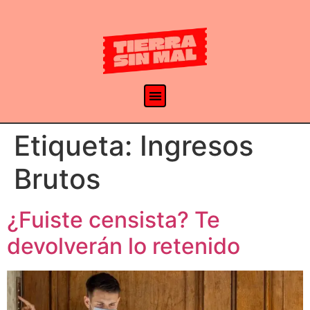
Etiqueta:
Ingresos
Brutos
¿Fuiste censista? Te
devolverán lo retenido