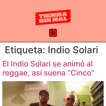
Etiqueta:
Indio Solari
El Indio Solari se animó al
reggae, así suena “Cinco”