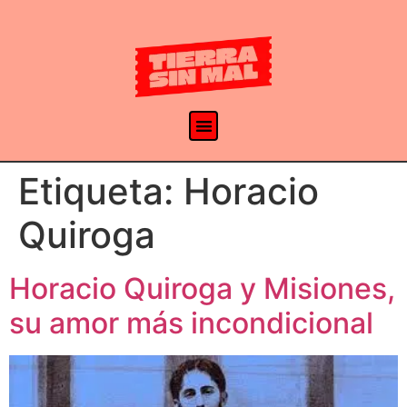
Etiqueta:
Horacio
Quiroga
Horacio Quiroga y Misiones,
su amor más incondicional