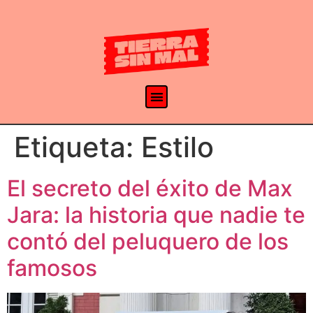
Etiqueta:
Estilo
El secreto del éxito de Max
Jara: la historia que nadie te
contó del peluquero de los
famosos