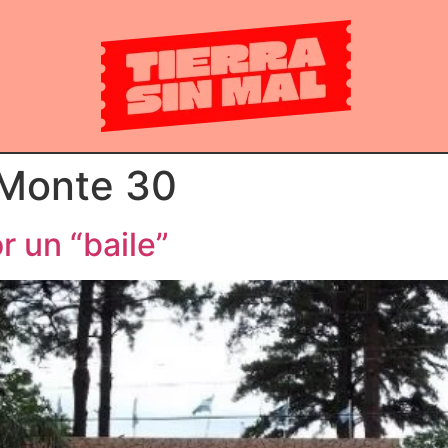
 Monte 30
or un “baile”