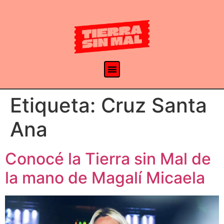
Etiqueta:
Cruz Santa
Ana
Conocé la Tierra sin Mal de
la mano de Magalí Micaela