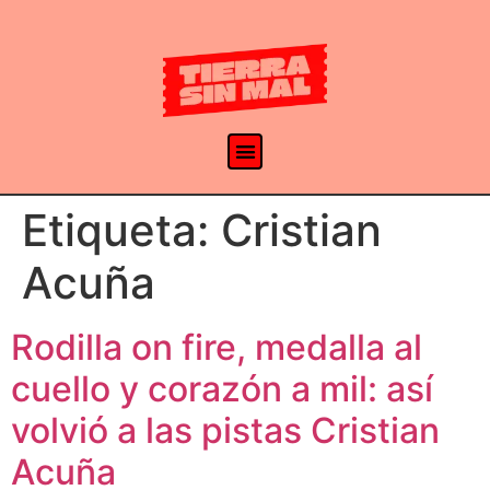
Etiqueta:
Cristian
Acuña
Rodilla on fire, medalla al
cuello y corazón a mil: así
volvió a las pistas Cristian
Acuña