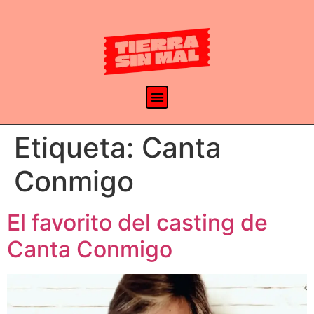
Etiqueta:
Canta
Conmigo
El favorito del casting de
Canta Conmigo