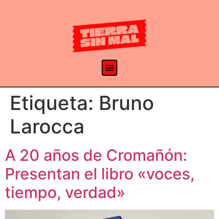
Etiqueta:
Bruno
Larocca
A 20 años de Cromañón:
Presentan el libro «voces,
tiempo, verdad»