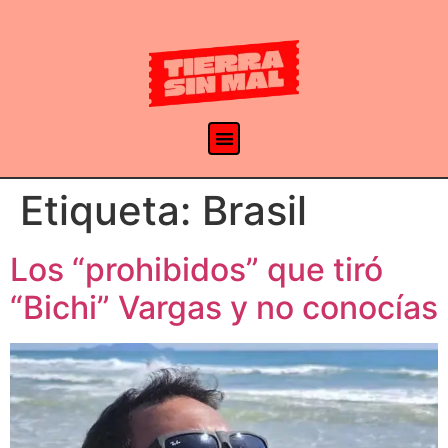
Etiqueta:
Brasil
Los “prohibidos” que tiró
“Bichi” Vargas y no conocías