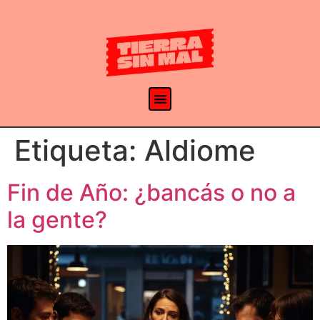
Etiqueta:
Aldiome
Fin de Año: ¿bancás o no a
la gente?