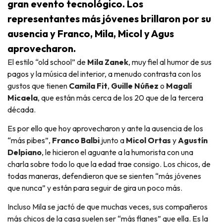
gran evento tecnológico. Los
representantes más jóvenes brillaron por su
ausencia y Franco, Mila, Micol y Agus
aprovecharon.
El estilo “old school” de
Mila Zanek
, muy fiel al humor de sus
pagos y la música del interior, a menudo contrasta con los
gustos que tienen
Camila Fit
,
Guille Núñez
o
Magalí
Micaela
, que están más cerca de los 20 que de la tercera
década.
Es por ello que hoy aprovecharon y ante la ausencia de los
“más pibes”,
Franco Balbi
junto a
Micol Ortas
y
Agustín
Delpiano
, le hicieron el aguante a la humorista con una
charla sobre todo lo que la edad trae consigo. Los chicos, de
todas maneras, defendieron que se sienten “más jóvenes
que nunca” y están para seguir de gira un poco más.
Incluso Mila se jactó de que muchas veces, sus compañeros
más chicos de la casa suelen ser “más flanes” que ella. Es la