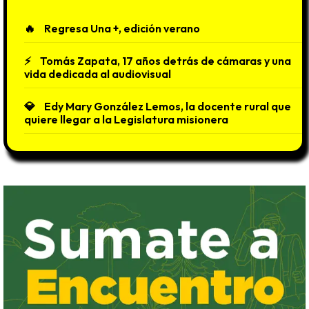
Regresa Una +, edición verano
Tomás Zapata, 17 años detrás de cámaras y una
vida dedicada al audiovisual
Edy Mary González Lemos, la docente rural que
quiere llegar a la Legislatura misionera