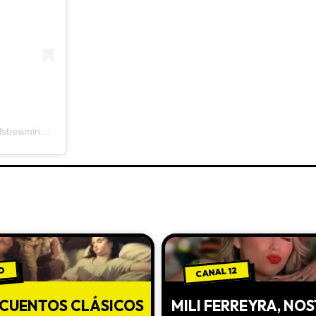
Una publicación compartida por La Casa del Streaming (@lacasadelstreaming_)
O
CANAL 12
 CUENTOS CLÁSICOS
MILI FERREYRA, NO