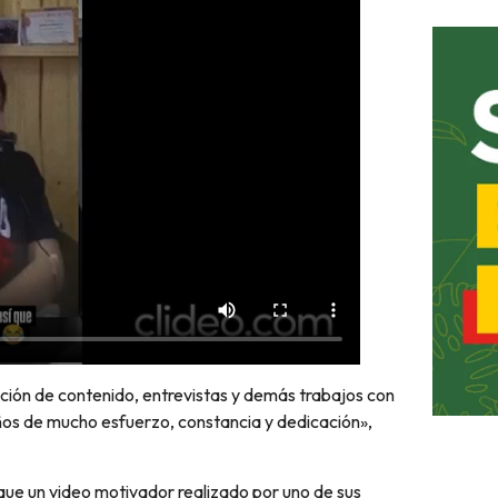
ción de contenido, entrevistas y demás trabajos con
ños de mucho esfuerzo, constancia y dedicación»,
que un video motivador realizado por uno de sus