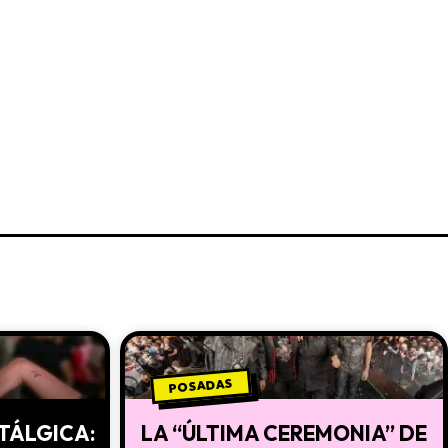
POSADAS
STÁLGICA:
LA “ÚLTIMA CEREMONIA” DE