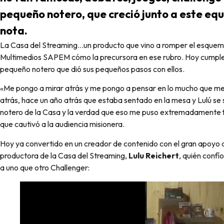
pequeño notero, que creció junto a este equi
nota.
La Casa del Streaming…un producto que vino a romper el esquema del formato de TV tradicional y posicionó a
Multimedios SAPEM cómo la precursora en ese rubro. Hoy cumple 
pequeño notero que dió sus pequeños pasos con ellos.
«Me pongo a mirar atrás y me pongo a pensar en lo mucho que me 
atrás, hace un año atrás que estaba sentado en la mesa y Lulú se 
notero de la Casa y la verdad que eso me puso extremadamente fe
que cautivó a la audiencia misionera.
Hoy ya convertido en un creador de contenido con el gran apoyo d
productora de la Casa del Streaming,
Lulu Reichert
, quién confío
a uno que otro Challenger: