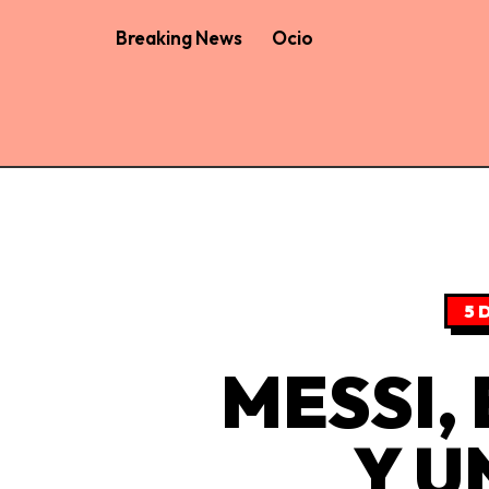
Breaking News
Ocio
5 
MESSI,
Y U