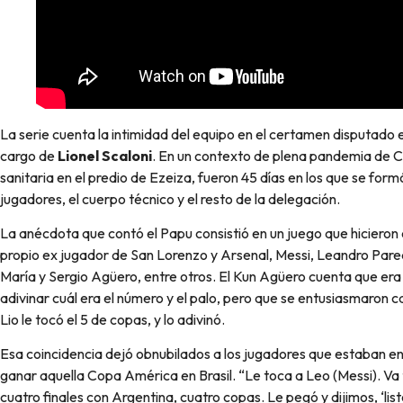
La serie cuenta la intimidad del equipo en el certamen disputado e
cargo de
Lionel Scaloni
. En un contexto de plena pandemia de CO
sanitaria en el predio de Ezeiza, fueron 45 días en los que se for
jugadores, el cuerpo técnico y el resto de la delegación.
La anécdota que contó el Papu consistió en un juego que hicieron 
propio ex jugador de San Lorenzo y Arsenal, Messi, Leandro Pare
María y Sergio Agüero, entre otros. El Kun Agüero cuenta que era
adivinar cuál era el número y el palo, pero que se entusiasmaron 
Lio le tocó el 5 de copas, y lo adivinó.
Esa coincidencia dejó obnubilados a los jugadores que estaban en
ganar aquella Copa América en Brasil. “Le toca a Leo (Messi). Va t
cuatro finales con Argentina, cuatro copas. Le pegó y dijimos, ‘lis