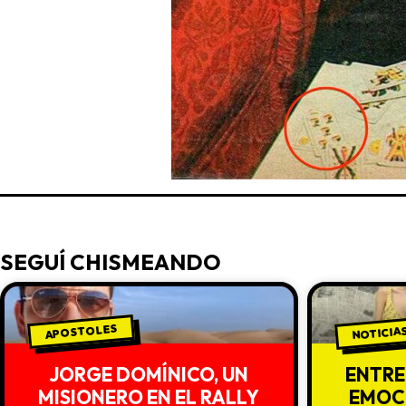
SEGUÍ CHISMEANDO
NOTICIAS
APOSTOLES
JORGE DOMÍNICO, UN
ENTRE
MISIONERO EN EL RALLY
EMOCI