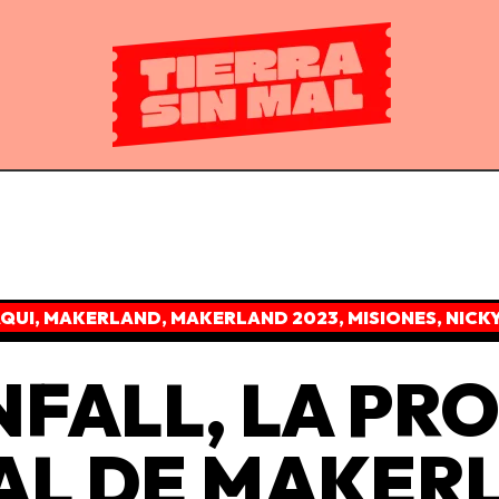
AQUI
,
MAKERLAND
,
MAKERLAND 2023
,
MISIONES
,
NICK
FALL, LA PR
AL DE MAKER