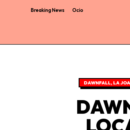
Breaking News
Ocio
DAWNFALL
,
LA JO
DAWN
LOC