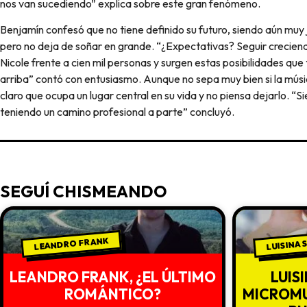
nos van sucediendo” explica sobre este gran fenómeno.
Benjamín confesó que no tiene definido su futuro, siendo aún muy 
pero no deja de soñar en grande. “¿Expectativas? Seguir creciend
Nicole frente a cien mil personas y surgen estas posibilidades que
arriba” contó con entusiasmo. Aunque no sepa muy bien si la músi
claro que ocupa un lugar central en su vida y no piensa dejarlo. 
teniendo un camino profesional a parte” concluyó.
SEGUÍ CHISMEANDO
LEANDRO FRANK
LUISINA
LEANDRO FRANK, ¿EL ÚLTIMO
LUIS
ROMÁNTICO?
MICROM