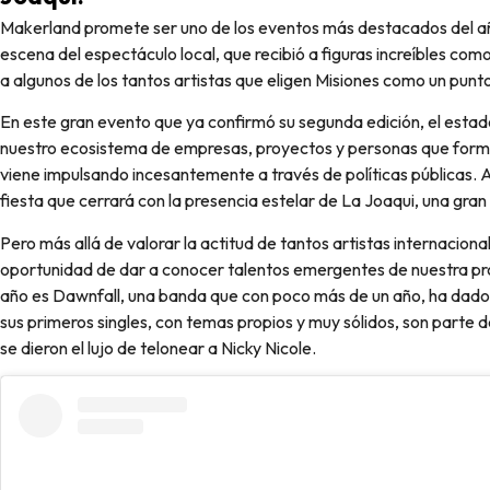
Makerland promete ser uno de los eventos más destacados del año, un ciclo lectivo de muchas emociones para la
escena del espectáculo local, que recibió a figuras increíbles co
a algunos de los tantos artistas que eligen Misiones como un punto 
En este gran evento que ya confirmó su segunda edición, el esta
nuestro ecosistema de empresas, proyectos y personas que form
viene impulsando incesantemente a través de políticas públicas. 
fiesta que cerrará con la presencia estelar de La Joaqui, una gran a
Pero más allá de valorar la actitud de tantos artistas internacio
oportunidad de dar a conocer talentos emergentes de nuestra pro
año es Dawnfall, una banda que con poco más de un año, ha dado 
sus primeros singles, con temas propios y muy sólidos, son parte d
se dieron el lujo de telonear a Nicky Nicole.