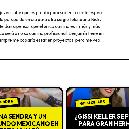
joven sabe que es pronto para saber lo que le espera,
o porque de un día para otro surgió telonear a Nicky
 te dan a pensar que el único camino es ir más y más
ca será o no su camino profesional, Benjamín tiene en
“Siempre me coparía estar en proyectos, pero me veo
 SENDRA
GISSI KELLER
INA SENDRA Y UN
¿GISSI KELLER SE
UNDO MEXICANO EN
PARA GRAN HER