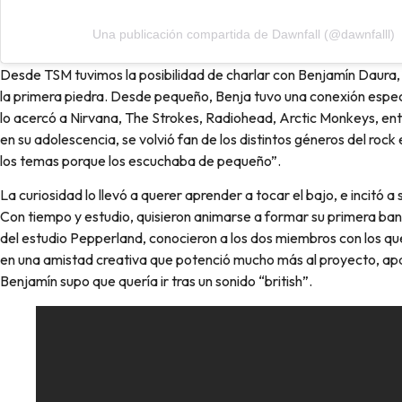
Una publicación compartida de Dawnfall (@dawnfalll)
Desde TSM tuvimos la posibilidad de charlar con Benjamín Daura, e
la primera piedra. Desde pequeño, Benja tuvo una conexión espec
lo acercó a Nirvana, The Strokes, Radiohead, Arctic Monkeys, entr
en su adolescencia, se volvió fan de los distintos géneros del roc
los temas porque los escuchaba de pequeño”.
La curiosidad lo llevó a querer aprender a tocar el bajo, e incitó 
Con tiempo y estudio, quisieron animarse a formar su primera ba
del estudio Pepperland, conocieron a los dos miembros con los que 
en una amistad creativa que potenció mucho más al proyecto, apare
Benjamín supo que quería ir tras un sonido “british”.