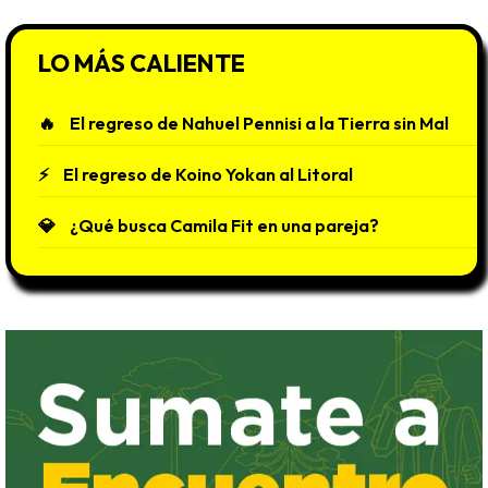
LO MÁS CALIENTE
El regreso de Nahuel Pennisi a la Tierra sin Mal
El regreso de Koino Yokan al Litoral
¿Qué busca Camila Fit en una pareja?