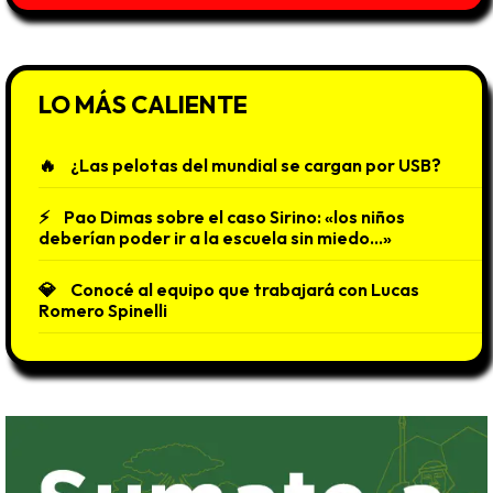
LO MÁS CALIENTE
¿Las pelotas del mundial se cargan por USB?
Pao Dimas sobre el caso Sirino: «los niños
deberían poder ir a la escuela sin miedo…»
Conocé al equipo que trabajará con Lucas
Romero Spinelli