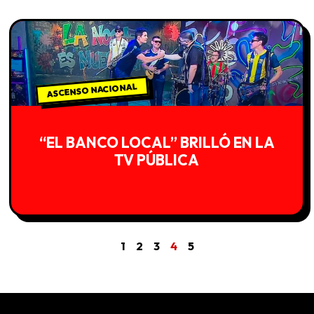
ASCENSO NACIONAL
“EL BANCO LOCAL” BRILLÓ EN LA
TV PÚBLICA
1
2
3
4
5