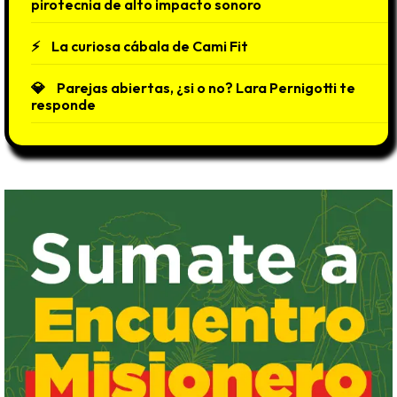
pirotecnia de alto impacto sonoro
La curiosa cábala de Cami Fit
Parejas abiertas, ¿si o no? Lara Pernigotti te
responde