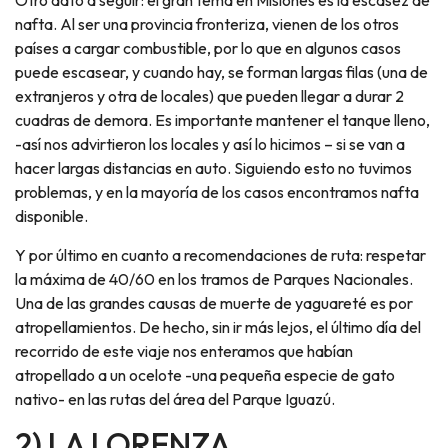
Otro dato a seguir: el gran tema en Misiones es la escasez de
nafta. Al ser una provincia fronteriza, vienen de los otros
países a cargar combustible, por lo que en algunos casos
puede escasear, y cuando hay, se forman largas filas (una de
extranjeros y otra de locales) que pueden llegar a durar 2
cuadras de demora. Es importante mantener el tanque lleno,
-así nos advirtieron los locales y así lo hicimos – si se van a
hacer largas distancias en auto. Siguiendo esto no tuvimos
problemas, y en la mayoría de los casos encontramos nafta
disponible.
Y por último en cuanto a recomendaciones de ruta: respetar
la máxima de 40/60 en los tramos de Parques Nacionales.
Una de las grandes causas de muerte de yaguareté es por
atropellamientos. De hecho, sin ir más lejos, el último día del
recorrido de este viaje nos enteramos que habían
atropellado a un ocelote -una pequeña especie de gato
nativo- en las rutas del área del Parque Iguazú.
2) LA LORENZA