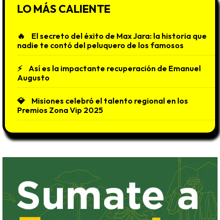
LO MÁS CALIENTE
El secreto del éxito de Max Jara: la historia que
nadie te contó del peluquero de los famosos
Así es la impactante recuperación de Emanuel
Augusto
Misiones celebró el talento regional en los
Premios Zona Vip 2025