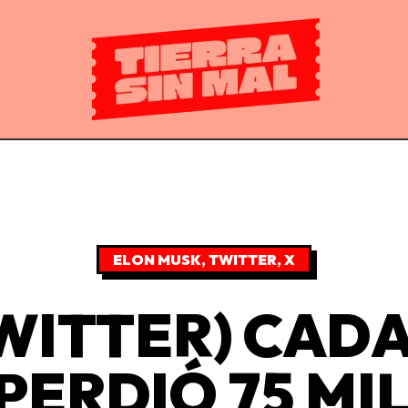
ELON MUSK
,
TWITTER
,
X
TWITTER) CADA
 PERDIÓ 75 MI