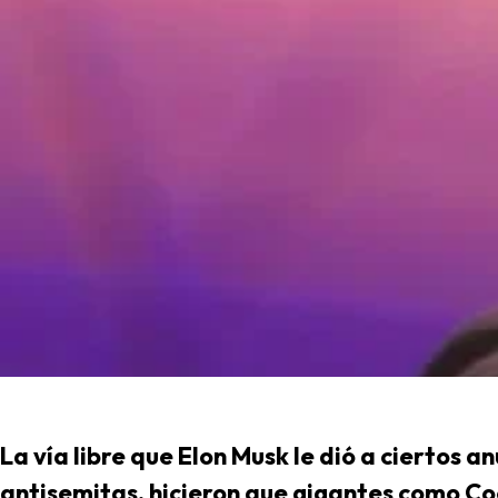
La vía libre que Elon Musk le dió a ciertos a
antisemitas, hicieron que gigantes como Co