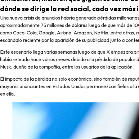
dónde se dirige la red social, cada vez más 
Una nueva crisis de anuncios habría generado pérdidas millonarias en X (red social antes conocida como Twitter) de
aproximadamente 75 millones de dólares luego de que más de 100
como Coca-Cola, Google, Airbnb, Amazon, Netflix, entre otras, re
escándalo reciente por la aparición de su publicidad junto a conte
Este escenario llega varias semanas luego de que X empezara a 
había retirado hace varios meses debido a la pérdida de popularid
Musk, dueño de la compañía, entre los usuarios de la aplicación.
El impacto de la pérdida no solo económica, sino también de repu
mayores anunciantes en Estados Unidos permanezcan fieles a la
en ella.