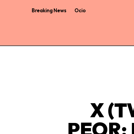
Breaking News
Ocio
X (
PEOR: