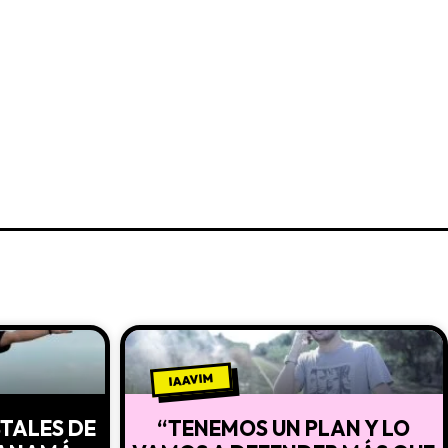
IAAVIM
STALES DE
“TENEMOS UN PLAN Y LO