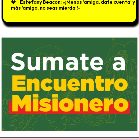
Estefany Beacon: «¡Menos ‘amiga, date cuenta’ y
más ‘amigo, no seas mierda’!»