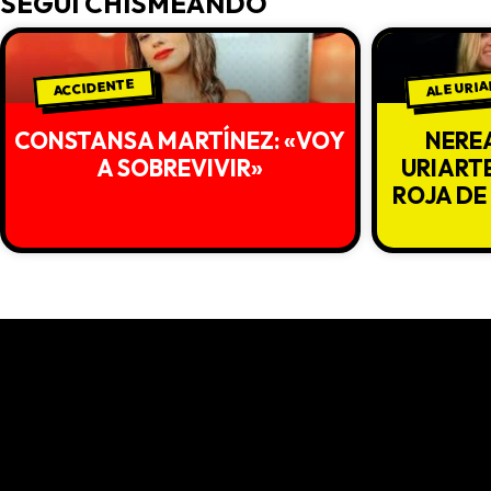
SEGUÍ CHISMEANDO
ALE URI
ACCIDENTE
CONSTANSA MARTÍNEZ: «VOY
NERE
A SOBREVIVIR»
URIART
ROJA DE