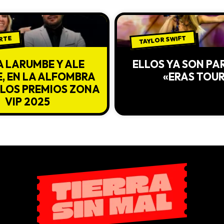
TAYLOR SWIFT
ARTE
A LARUMBE Y ALE
ELLOS YA SON PA
E, EN LA ALFOMBRA
«ERAS TOU
 LOS PREMIOS ZONA
VIP 2025