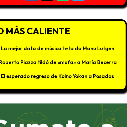
O MÁS CALIENTE
La mejor data de música te la da Manu Lutgen
Roberto Piazza tildó de «mufa» a María Becerra
El esperado regreso de Koino Yokan a Posadas