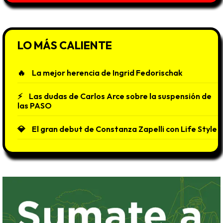
LO MÁS CALIENTE
La mejor herencia de Ingrid Fedorischak
Las dudas de Carlos Arce sobre la suspensión de
las PASO
El gran debut de Constanza Zapelli con Life Style