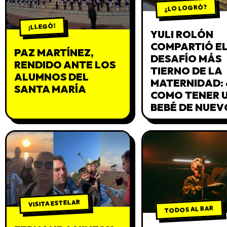
¿LO LOGRÓ?
¡LLEGÓ!
YULI ROLÓN
COMPARTIÓ E
PAZ MARTÍNEZ,
DESAFÍO MÁS
RENDIDO ANTE LOS
TIERNO DE LA
ALUMNOS DEL
MATERNIDAD: 
SANTA MARÍA
COMO TENER 
BEBÉ DE NUEV
VISITA ESTELAR
TODOS AL BAR