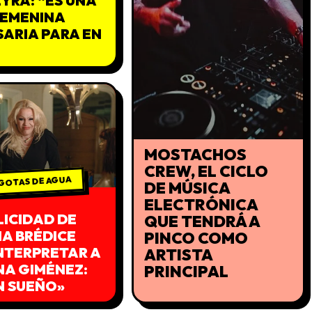
YRA: “ES UNA
FEMENINA
ARIA PARA EN
MOSTACHOS
CREW, EL CICLO
GOTAS DE AGUA
DE MÚSICA
ELECTRÓNICA
LICIDAD DE
QUE TENDRÁ A
IA BRÉDICE
PINCO COMO
NTERPRETAR A
ARTISTA
NA GIMÉNEZ:
PRINCIPAL
N SUEÑO»