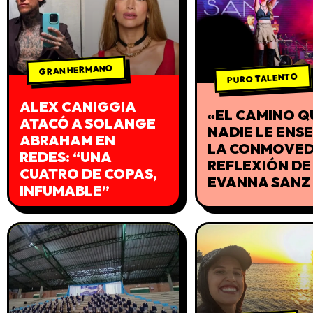
GRAN HERMANO
PURO TALENTO
ALEX CANIGGIA
«EL CAMINO Q
ATACÓ A SOLANGE
NADIE LE ENS
ABRAHAM EN
LA CONMOVE
REDES: “UNA
REFLEXIÓN DE
CUATRO DE COPAS,
EVANNA SANZ
INFUMABLE”