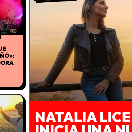
UE
EÑÓ»:
DORA
NATALIA LICE
INICIA UNA N