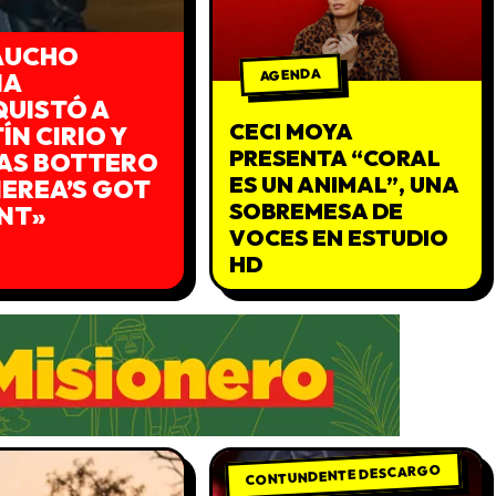
AUCHO
AGENDA
ÑA
UISTÓ A
CECI MOYA
ÍN CIRIO Y
PRESENTA “CORAL
AS BOTTERO
ES UN ANIMAL”, UNA
NEREA’S GOT
SOBREMESA DE
NT»
VOCES EN ESTUDIO
HD
CONTUNDENTE DESCARGO