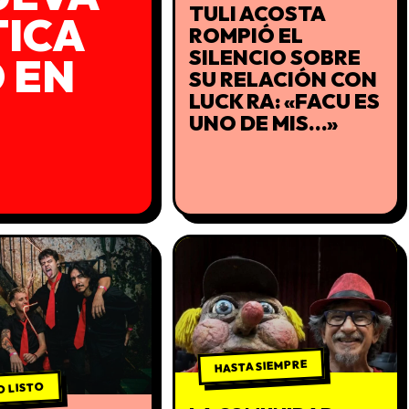
TULI ACOSTA
TICA
ROMPIÓ EL
SILENCIO SOBRE
 EN
SU RELACIÓN CON
LUCK RA: «FACU ES
UNO DE MIS…»
HASTA SIEMPRE
 LISTO