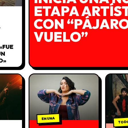
ETAPA ARTÍS
CON “PÁJARO
L
VUELO”
«FUE
UN
O»
EN UNA
TODO