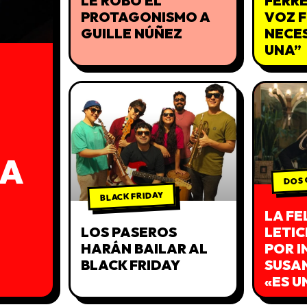
LE ROBÓ EL
FERRE
PROTAGONISMO A
VOZ 
GUILLE NÚÑEZ
NECES
UNA”
NA
DOS 
BLACK FRIDAY
LA FE
LOS PASEROS
LETIC
HARÁN BAILAR AL
POR I
BLACK FRIDAY
SUSA
«ES U