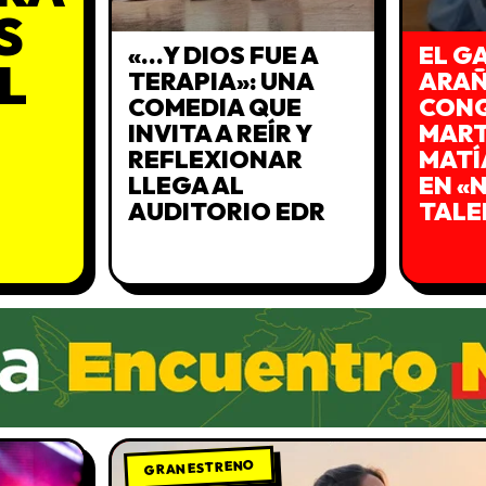
S
«…Y DIOS FUE A
EL G
L
TERAPIA»: UNA
ARA
COMEDIA QUE
CONQ
INVITA A REÍR Y
MART
REFLEXIONAR
MATÍ
LLEGA AL
EN «
AUDITORIO EDR
TALE
GRAN ESTRENO