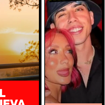
L
UEVA